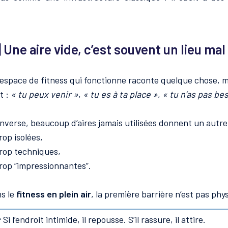
⃣ Une aire vide, c’est souvent un lieu ma
espace de fitness qui fonctionne raconte quelque chose,
it :
« tu peux venir »
,
« tu es à ta place »
,
« tu n’as pas bes
’inverse, beaucoup d’aires jamais utilisées donnent un autr
rop isolées,
rop techniques,
rop “impressionnantes”.
s le
fitness en plein air
, la première barrière n’est pas phy
 Si l’endroit intimide, il repousse. S’il rassure, il attire.