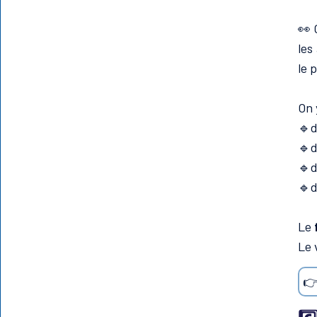
👀 
les
le 
On 
🔹d
🔹d
🔹d
🔹d
Le
Le 
👉