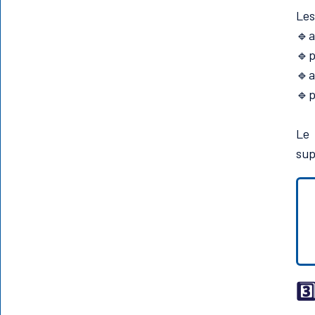
Les
🔹a
🔹p
🔹a
🔹p
Le 
sup
3️