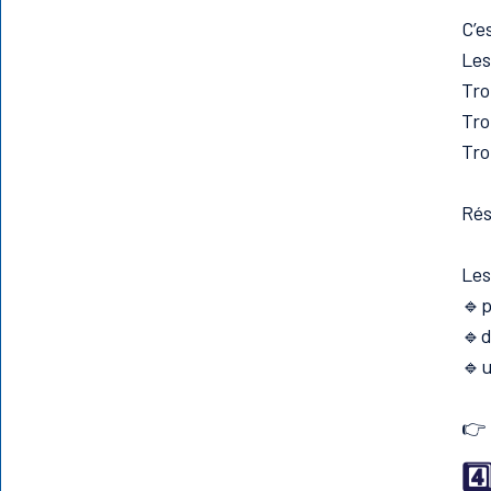
C’e
Les
Tro
Tro
Tro
Rés
Les
🔹p
🔹d
🔹u
👉
4️