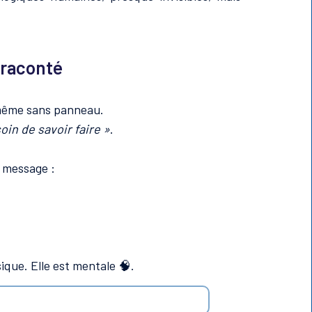
l raconté
 même sans panneau.
oin de savoir faire »
.
e message :
sique. Elle est mentale 🧠.