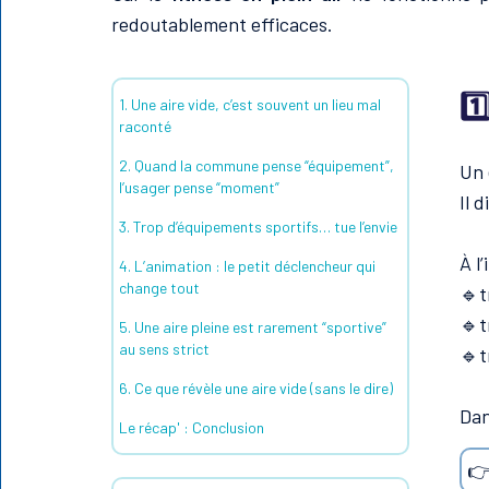
redoutablement efficaces.
1️
1. Une aire vide, c’est souvent un lieu mal
raconté
2. Quand la commune pense “équipement”,
Un 
l’usager pense “moment”
Il d
3. Trop d’équipements sportifs… tue l’envie
À l
4. L’animation : le petit déclencheur qui
change tout
🔹t
🔹t
5. Une aire pleine est rarement “sportive”
au sens strict
🔹t
6. Ce que révèle une aire vide (sans le dire)
Dan
Le récap' : Conclusion
👉