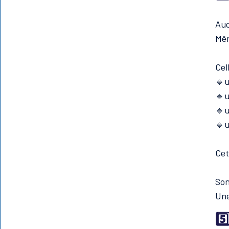
Auc
Mêm
Cel
🔹u
🔹u
🔹u
🔹u
Cet
Son
Une
5️