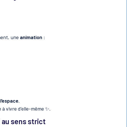
ment, une
animation
:
 l’espace
.
e à vivre d’elle-même ✨.
 au sens strict