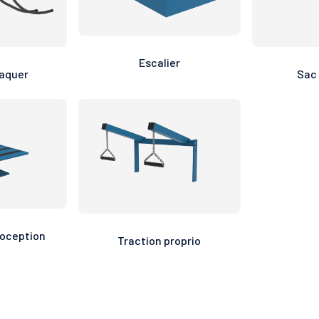
Escalier
laquer
Sac
ioception
Traction proprio