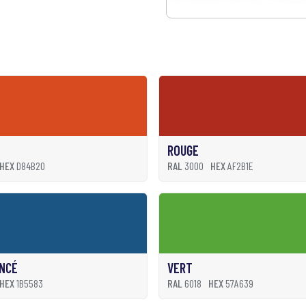
ROUGE
HEX
D84B20
RAL
3000
HEX
AF2B1E
NCÉ
VERT
HEX
1B5583
RAL
6018
HEX
57A639