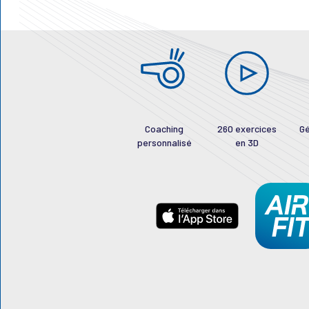
Coaching
260 exercices
Gé
personnalisé
en 3D