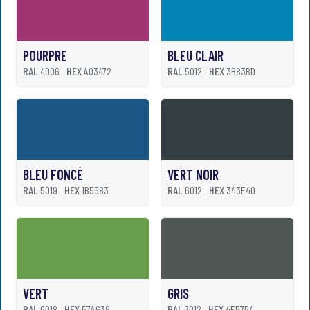
POURPRE
BLEU CLAIR
RAL
4006
HEX
A03472
RAL
5012
HEX
3B83BD
BLEU FONCÉ
VERT NOIR
RAL
5019
HEX
1B5583
RAL
6012
HEX
343E40
VERT
GRIS
RAL
6018
HEX
57A639
RAL
7012
HEX
4E5754