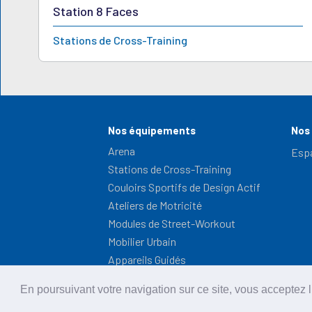
Station 8 Faces
Stations de Cross-Training
Nos équipements
Nos
Arena
Esp
Stations de Cross-Training
Couloirs Sportifs de Design Actif
Ateliers de Motricité
Modules de Street-Workout
Mobilier Urbain
Appareils Guidés
En poursuivant votre navigation sur ce site, vous acceptez