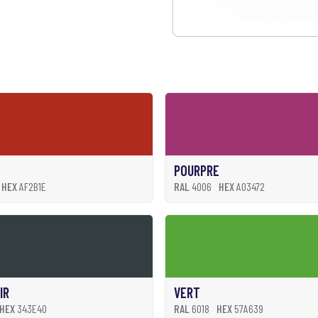
POURPRE
HEX
AF2B1E
RAL
4006
HEX
A03472
IR
VERT
HEX
343E40
RAL
6018
HEX
57A639