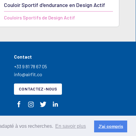
Couloir Sportif d'endurance en Design Actif
Couloirs Sportifs de Design Actif
Contact
+33 9 81 78 67 05
info@airfit.co
CONTACTEZ-NOUS
u adapté à vos recherches.
En savoir plus
J'ai compris
 de cookies
RGPD
© 2026 OPTRAKER / AirFit