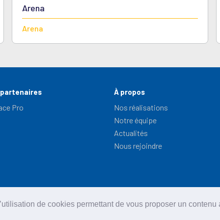
Arena
Arena
 partenaires
À propos
ace Pro
Nos réalisations
Notre équipe
Actualités
Nous rejoindre
 l’utilisation de cookies permettant de vous proposer un conten
CGU
Mentions légales
Politique en matières