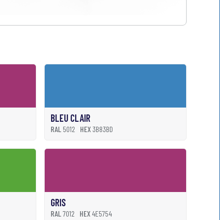
BLEU CLAIR
RAL
5012
HEX
3B83BD
GRIS
RAL
7012
HEX
4E5754