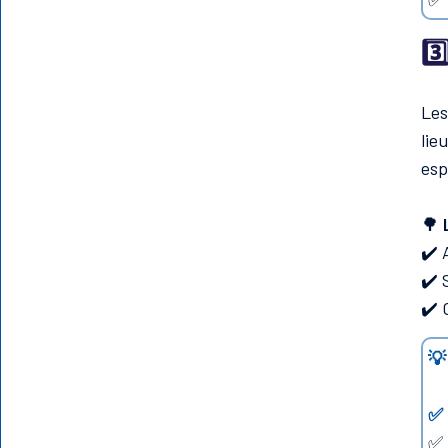
3️
Les
lie
esp
🌳
✔️ 
✔️ 
✔️ 
💡
✅
✅ 