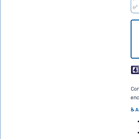
✅ 
4️
Con
enc
♿️ 