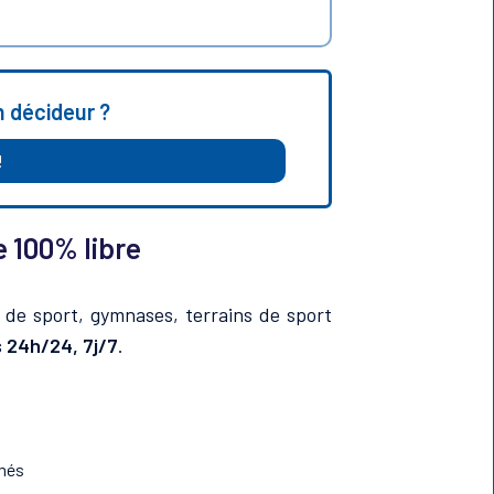
n décideur ?
!
e 100% libre
 de sport, gymnases, terrains de sport
s 24h/24, 7j/7
.
més