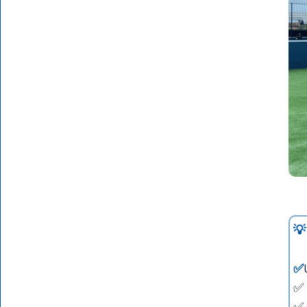
💡
✅
✅ 
✅ 