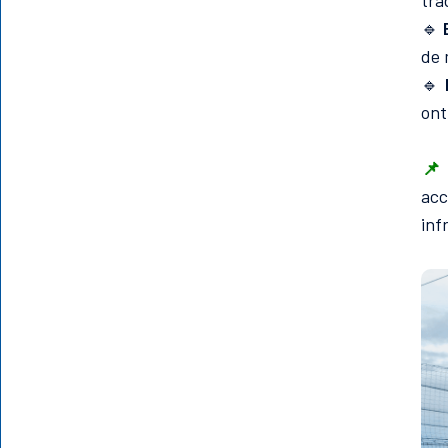
tra
🔹
de 
🔹
ont
📌 
acc
inf