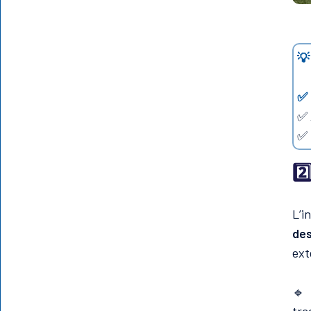
💡
✅
✅ 
✅ 
2️
L’i
des
ext
