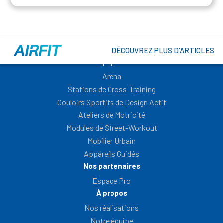
DÉCOUVREZ PLUS D'ARTICLES
Nos équipements
Arena
Stations de Cross-Training
Couloirs Sportifs de Design Actif
Ateliers de Motricité
Modules de Street-Workout
Mobilier Urbain
Appareils Guidés
Nos partenaires
Espace Pro
À propos
Nos réalisations
Notre équipe