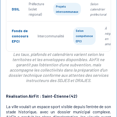
Préfecture
Selon
Projets
DSIL
(volet
calendrier
intercommunaux
régional)
préfectoral
À
Fonds de
Selon
négocie
concours
Intercommunalité
compétence
en
EPCI
EPCI
amont
Les taux, plafonds et calendriers varient selon les
territoires et les enveloppes disponibles. AirFit ne
garantit pas l'obtention d'une subvention, mais
accompagne les collectivités dans la préparation d'un
dossier technique conforme aux attentes des services
instructeurs des SDJES et DRAJES.
Réalisation AirFit : Saint-Étienne (42)
La ville voulait un espace sport visible depuis l'entrée de son
stade historique, avec un dossier municipal complexe.
AirFit a produit les plans d'implantation, les visuels avant