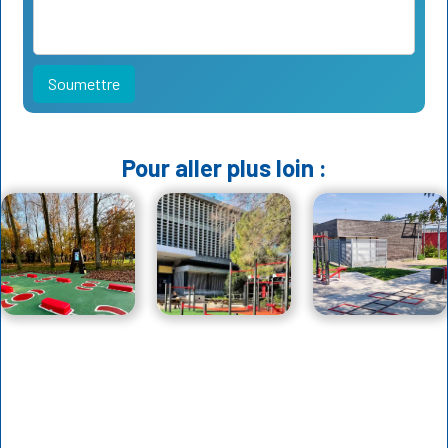
Pour aller plus loin :
Héritage
Et si votre
Aire de
Paris 2024,
campus
fitness et
deux ans
devenait un
canicule : la