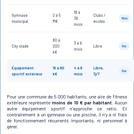
18 à
Gymnase
2 à 5
Clubs /
36
Non
municipal
M€
écoles
mois
80 à
3 à 6
City stade
200
Libre
Oui
mois
k€
Équipement
15 à 80
4 à 8
Libre,
Oui
sportif extérieur
k€
mois
7j/7
Pour une commune de 5 000 habitants, une aire de fitness
extérieure représente
moins de 10 € par habitant
. Aucun
autre équipement sportif n'approche ce ratio. Et
contrairement à un gymnase ou une piscine, il n'y a ni frais
de fonctionnement récurrents importants, ni personnel à
gérer.