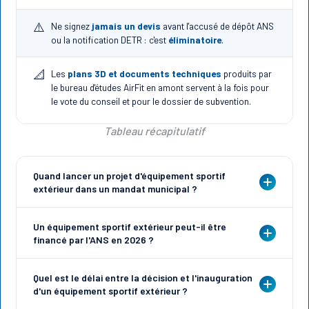
⚠️
Ne signez
jamais un devis
avant l'accusé de dépôt ANS
ou la notification DETR : c'est
éliminatoire
.
📐
Les
plans 3D et documents techniques
produits par
le bureau d'études AirFit en amont servent à la fois pour
le vote du conseil et pour le dossier de subvention.
Tableau récapitulatif
Quand lancer un projet d'équipement sportif
extérieur dans un mandat municipal ?
Le plus tôt possible, idéalement dans les
6 premiers mois
.
Un équipement sportif extérieur peut-il être
Un projet lancé au printemps 2026 peut être inauguré avant
financé par l'ANS en 2026 ?
fin 2026, donnant un premier acte politique visible dès la
première année. C'est le seul type d'infrastructure sportive qui
Oui, via le
Plan 5000
de l'Agence Nationale du Sport, actif et
permet cette temporalité.
Quel est le délai entre la décision et l'inauguration
ouvert en continu sur InfraSport. Règle absolue :
ne signer
d'un équipement sportif extérieur ?
aucun devis avant l'accusé de dépôt
. Les territoires QPV