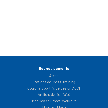
après : ce
vrai lieu de
concevoir
que disent
vie ?
pour qu'elle
vraiment les
reste
LECTURE : 5 MIN.
chiffres du
utilisable
sport en
l'été...
plein air
LECTURE : 5 MIN.
LECTURE : 5 MIN.
Nos équipements
Arena
Stations de Cross-Training
Couloirs Sportifs de Design Actif
Ateliers de Motricité
Modules de Street-Workout
Mobilier Urbain